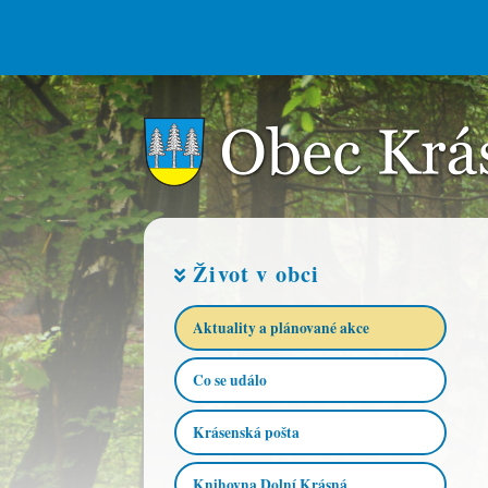
Život v obci
Aktuality a plánované akce​
Co se událo
Krásenská pošta
Knihovna Dolní Krásná