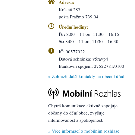
Adresa:
Krásná 287,
pošta Pražmo 739 04
Úřední hodiny:
Po:
8:00 – 11:oo,
11:30 – 16:15
St:
8:00 – 11:oo,
11:30 – 16:30
IČ: 00577022
Datová schránka: v5ravp4
Bankovní spojení: 27522781/0100
» Zobrazit další kontakty
na obecní úřad
Chytrá komunikace aktivně zapojuje
občany do dění obce, zvyšuje
informovanost a spokojenost.
» Více informací o mobilním rozhlase