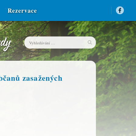
Rezervace
bčanů zasažených