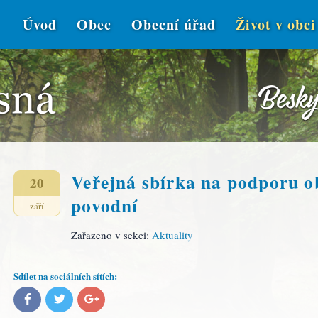
Úvod
Obec
Obecní úřad
Život v obci
Veřejná sbírka na podporu o
20
povodní
září
Zařazeno v sekci:
Aktuality
Sdílet na sociálních sítích: