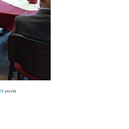
28
pixelů