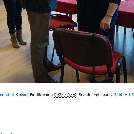
ní úřad Krásná
Publikováno
2023-06-08
Původní velikost je
2560 × 19