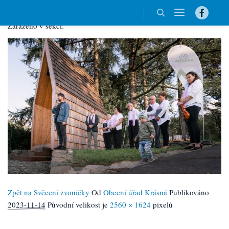
edit_DSC09031
Hlavní n
Zařazeno v sekci:
Hledat
Zpět na Svěcení zvoničky
Od
Obecní úřad Krásná
Publikováno
2023-11-14
Původní velikost je
2560 × 1624
pixelů