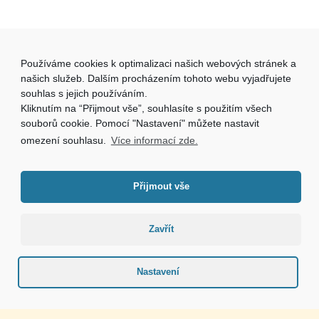
Používáme cookies k optimalizaci našich webových stránek a
našich služeb. Dalším procházením tohoto webu vyjadřujete
souhlas s jejich používáním.
Kliknutím na “Přijmout vše”, souhlasíte s použitím všech
souborů cookie. Pomocí "Nastavení" můžete nastavit
omezení souhlasu.
Více informací zde.
Přijmout vše
Zavřít
Tvorba webových stránek
DesignSoft.cz
Nastavení
Mapa webu
Informace o zpracování osobních údajů
Prohlášení o přístupnosti
Prohlášení o použití cookies