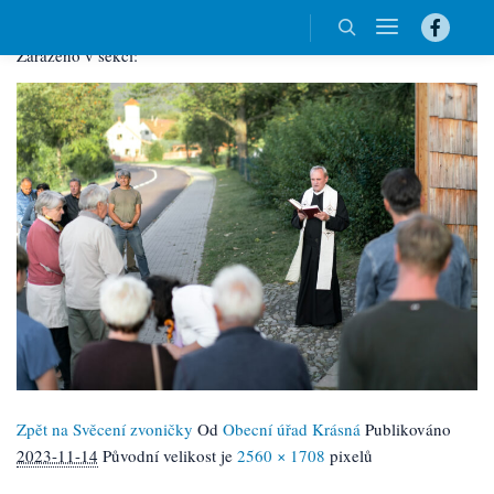
edit_DSC09088
Hlavní n
Zařazeno v sekci:
Hledat
Zpět na Svěcení zvoničky
Od
Obecní úřad Krásná
Publikováno
2023-11-14
Původní velikost je
2560 × 1708
pixelů