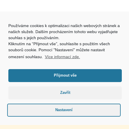
Používáme cookies k optimalizaci našich webových stránek a
našich služeb. Dalším procházením tohoto webu vyjadřujete
souhlas s jejich používáním.
Kliknutím na “Přijmout vše”, souhlasíte s použitím všech
souborů cookie. Pomocí "Nastavení" můžete nastavit
omezení souhlasu.
Více informací zde.
Přijmout vše
Zavřít
Tvorba webových stránek
DesignSoft.cz
Nastavení
Mapa webu
Informace o zpracování osobních údajů
Prohlášení o přístupnosti
Prohlášení o použití cookies