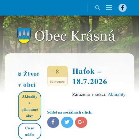
Haťok –
8
Život
18.7.2026
červenec
v obci
Zařazeno v sekci:
Aktuality
Aktuality
a
plánované
Sdílet na sociálních sítích:
akce​
Co se
událo