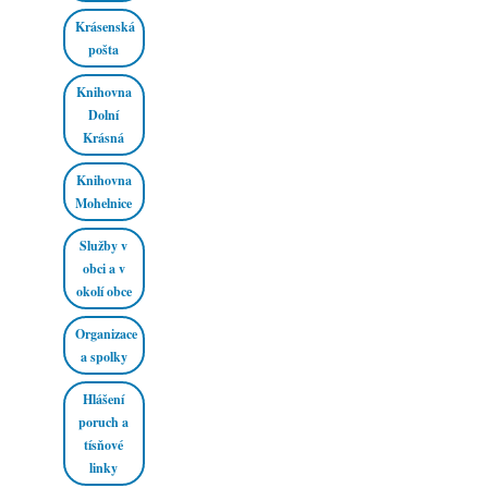
Krásenská
pošta
Knihovna
Dolní
Krásná
Knihovna
Mohelnice
Služby v
obci a v
okolí obce
Organizace
a spolky
Hlášení
poruch a
tísňové
linky