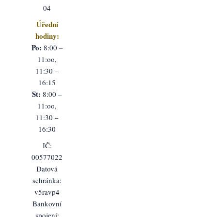
04
Úřední
hodiny:
Po:
8:00 –
11:oo,
11:30 –
16:15
St:
8:00 –
11:oo,
11:30 –
16:30
IČ:
00577022
Datová
schránka:
v5ravp4
Bankovní
spojení: