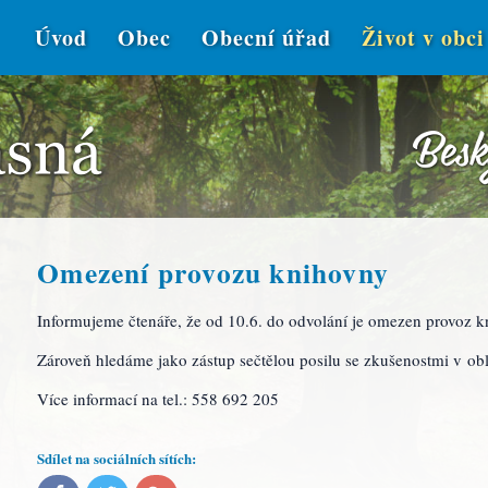
Úvod
Obec
Obecní úřad
Život v obci
Omezení provozu knihovny
Informujeme čtenáře, že od 10.6. do odvolání je omezen provoz 
Zároveň hledáme jako zástup sečtělou posilu se zkušenostmi v obla
Více informací na tel.: 558 692 205
Sdílet na sociálních sítích: