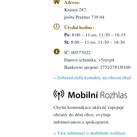
Adresa:
Krásná 287,
pošta Pražmo 739 04
Úřední hodiny:
Po:
8:00 – 11:oo,
11:30 – 16:15
St:
8:00 – 11:oo,
11:30 – 16:30
IČ: 00577022
Datová schránka: v5ravp4
Bankovní spojení: 27522781/0100
» Zobrazit další kontakty
na obecní úřad
Chytrá komunikace aktivně zapojuje
občany do dění obce, zvyšuje
informovanost a spokojenost.
» Více informací o mobilním rozhlase