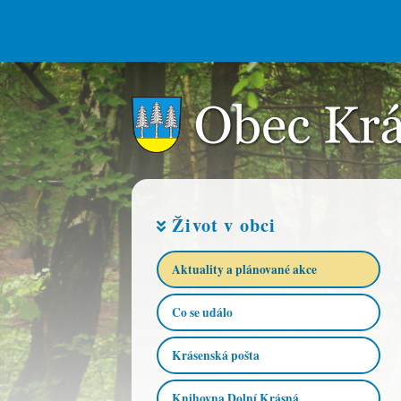
Život v obci
Aktuality a plánované akce​
Co se událo
Krásenská pošta
Knihovna Dolní Krásná